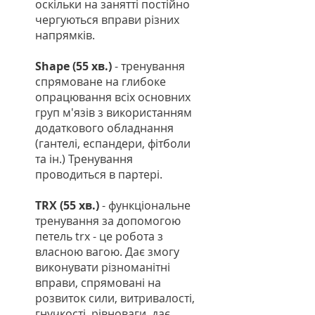
оскільки на занятті постійно
чергуються вправи різних
напрямків.
Shape (55 хв.)
- тренування
спрямоване на глибоке
опрацювання всіх основних
груп м'язів з використанням
додаткового обладнання
(гантелі, еспандери, фітболи
та ін.) Тренування
проводиться в партері.
TRX (55 хв.)
- функціональне
тренування за допомогою
петель trx - це робота з
власною вагою. Дає змогу
виконувати різноманітні
вправи, спрямовані на
розвиток сили, витривалості,
гнучкості, рівноваги, дає